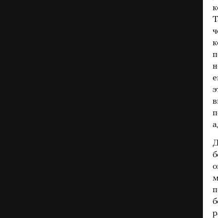
к
Т
ч
к
п
н
е
э
в
п
а
Д
б
о
м
п
б
р