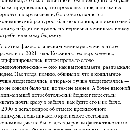
кономики, это было записано в том президентском указе
ы же предполагали, что произошел шок, а потом все
ернется на круги своя и, более того, начнется
кономический рост, рост благосостояния, и прожиточны
инимум будет не нужен, мы вернемся к минимальному
отребительскому бюджету.
о с этим физиологическим минимумом мы в итоге
рожили до 2021 года. Корзина с тех пор, конечно,
одифицировалась, потом пропало слово
физиологический» — оно, как вы понимаете, раздражал
юдей. Нас тогда, помню, обвиняли, что в концлагере
учше люди питались, в тюрьме лучше люди питались —
то не совсем было так, но тем не менее. А более высоки
инимальный потребительский бюджет перестали
читать почти сразу и забыли, как будто его и не было.
 2000-х встал вопрос об отмене прожиточного
инимума, ведь никакого кризисного состояния
кономики уже не было, доходы росли фантастическими