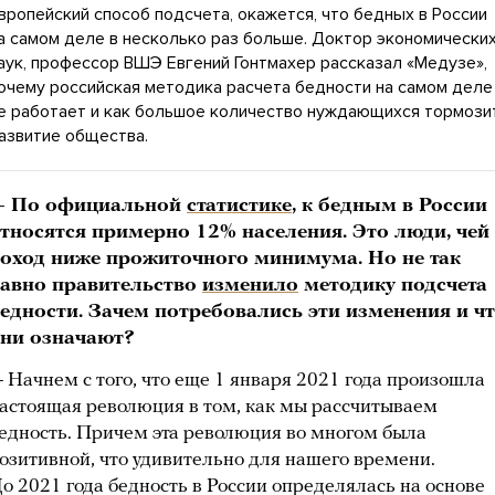
вропейский способ подсчета, окажется, что бедных в России
а самом деле в несколько раз больше. Доктор экономически
аук, профессор ВШЭ Евгений Гонтмахер рассказал «Медузе»,
очему российская методика расчета бедности на самом деле
е работает и как большое количество нуждающихся тормози
азвитие общества.
— По официальной
статистике
, к бедным в России
тносятся примерно 12% населения. Это люди, чей
оход ниже прожиточного минимума. Но не так
авно правительство
изменило
методику подсчета
едности. Зачем потребовались эти изменения и ч
ни означают?
 Начнем с того, что еще 1 января 2021 года произошла
астоящая революция в том, как мы рассчитываем
едность. Причем эта революция во многом была
озитивной, что удивительно для нашего времени.
о 2021 года бедность в России определялась на основе