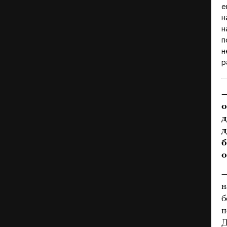
е
н
н
п
н
р
о
д
д
б
о
—
н
б
п
Д