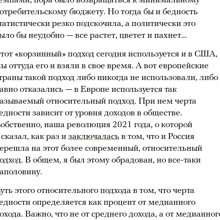
емпами, пора было возвращаться к минимальному
отребительскому бюджету. Но тогда бы и бедность
татистически резко подскочила, а политически это
ыло бы неудобно — все растет, цветет и пахнет…
тот «корзинный» подход сегодня используется и в США,
ы оттуда его и взяли в свое время. А вот европейские
траны такой подход либо никогда не использовали, либо
авно отказались — в Европе используется так
азываемый относительный подход. При нем черта
едности зависит от уровня доходов в обществе.
обственно, наша революция 2021 года, о которой
 сказал, как раз и
заключалась
в том, что и Россия
ерешла на этот более современный, относительный
одход. В общем, я был этому обрадован, но все-таки
аполовину.
уть этого относительного подхода в том, что черта
едности определяется как процент от медианного
охода. Важно, что не от среднего дохода, а от медианног