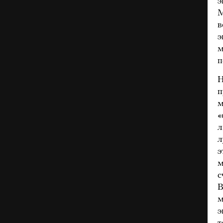
э
М
в
э
м
п
Н
п
м
«
л
л
э
м
с
В
м
э