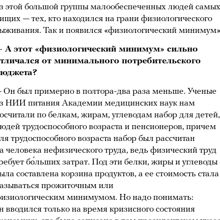
з этой большой группы малообеспеченных людей самы
ищих — тех, кто находился на грани физиологического
ыживания. Так и появился «физиологический минимум»
 А этот «физиологический минимум» сильно
тличался от минимального потребительского
юджета?
 Он был примерно в полтора-два раза меньше. Ученые
з НИИ питания Академии медицинских наук нам
осчитали по белкам, жирам, углеводам набор для детей,
юдей трудоспособного возраста и пенсионеров, причем
ля трудоспособного возраста набор был рассчитан
а человека нефизического труда, ведь физический труд
ребует бо́льших затрат. Под эти белки, жиры и углеводы
ыла составлена корзина продуктов, а ее стоимость стала
азываться прожиточным или
изиологическим минимумом. Но надо понимать:
н вводился только на время кризисного состояния