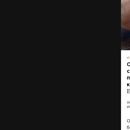
И
С
с
п
к
Е
0
И
О
б