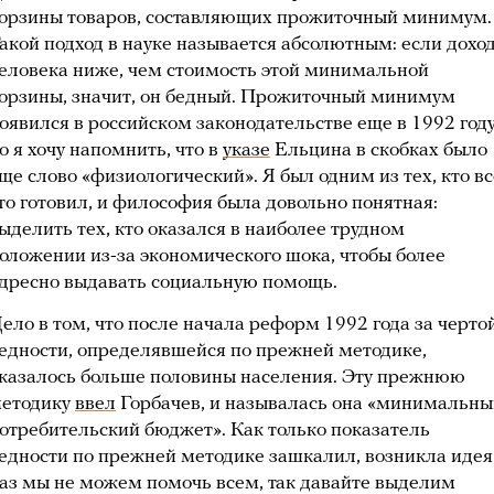
орзины товаров, составляющих прожиточный минимум.
акой подход в науке называется абсолютным: если дохо
еловека ниже, чем стоимость этой минимальной
орзины, значит, он бедный. Прожиточный минимум
оявился в российском законодательстве еще в 1992 году
о я хочу напомнить, что в
указе
Ельцина в скобках было
ще слово «физиологический». Я был одним из тех, кто вс
то готовил, и философия была довольно понятная:
ыделить тех, кто оказался в наиболее трудном
оложении из-за экономического шока, чтобы более
дресно выдавать социальную помощь.
ело в том, что после начала реформ 1992 года за черто
едности, определявшейся по прежней методике,
казалось больше половины населения. Эту прежнюю
етодику
ввел
Горбачев, и называлась она «минимальны
отребительский бюджет». Как только показатель
едности по прежней методике зашкалил, возникла идея
аз мы не можем помочь всем, так давайте выделим