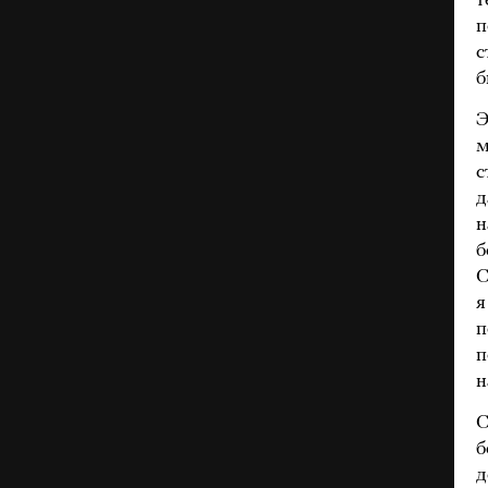
т
п
с
б
Э
м
с
д
н
б
С
я
п
п
н
С
б
д