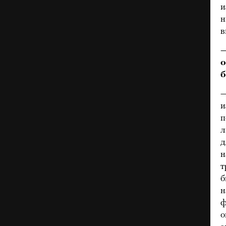
и
н
в
—
о
б
—
и
п
л
д
н
т
б
н
ф
о