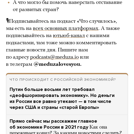
А что могло бы помочь наверстать отставание
от развитых стран?
🎙Подписывайтесь на подкаст «Что случилось»,
мы есть на
всех основных платформах
. А также
подписывайтесь на
ютьюб-канал
с нашими
подкастами, там тоже можно комментировать
главные новости дня. Пишите нам
по адресу
podcasts@meduza.io
или
в телеграм
@meduzalovesyou.
ЧТО ПРОИСХОДИТ С РОССИЙСКОЙ ЭКОНОМИКОЙ?
Путин больше восьми лет требовал
«деофшоризировать экономику». Но деньги
из России все равно утекают — в том числе
через США и страны «старой Европы»
Прямо сейчас мы расскажем главное
об экономике России в 2021 году
Как она
переживает ковид? За какими новостями следить?