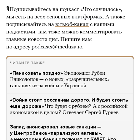
🎙Подписывайтесь на подкаст «Что случилось»,
мы есть на
всех основных платформах
. А также
подписывайтесь на
ютьюб-канал
с нашими
подкастами, там тоже можно комментировать
главные новости дня. Пишите нам
по адресу
podcasts@meduza.io
.
ЧИТАЙТЕ ТАКЖЕ
«Паниковать поздно»
Экономист Рубен
Ениколопов — о новых, «разрушительных»
санкциях из-за войны с Украиной
«Война стоит россиянам дорого. И будет стоить
еще дороже»
Что будет с рублем? А с российской
экономикой в целом? Отвечает Сергей Гуриев
Запад анонсировал новые санкции —
у Центробанка «парализуют активы»,
а некоторые банки отключат от SWIFT. Что