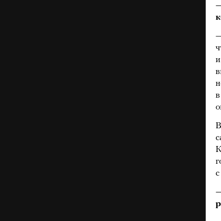
—
к
—
ч
и
в
н
в
о
В
с
К
г
с
—
р