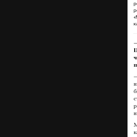
р
р
«
к
—
Ц
ч
п
—
н
б
с
р
н
М
к