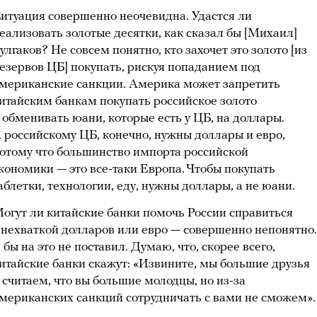
итуация совершенно неочевидна. Удастся ли
еализовать золотые десятки, как сказал бы [Михаил]
улгаков? Не совсем понятно, кто захочет это золото [из
езервов ЦБ] покупать, рискуя попаданием под
мериканские санкции. Америка может запретить
итайским банкам покупать российское золото
 обменивать юани, которые есть у ЦБ, на доллары.
 российскому ЦБ, конечно, нужны доллары и евро,
отому что большинство импорта российской
кономики — это все-таки Европа. Чтобы покупать
аблетки, технологии, еду, нужны доллары, а не юани.
огут ли китайские банки помочь России справиться
 нехваткой долларов или евро — совершенно непонятно.
 бы на это не поставил. Думаю, что, скорее всего,
итайские банки скажут: «Извините, мы большие друзья
 считаем, что вы большие молодцы, но из-за
мериканских санкций сотрудничать с вами не сможем».