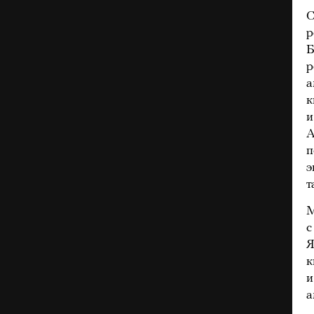
С
р
Б
р
а
к
и
А
п
э
т
М
с
Я
к
и
а