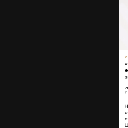
И
«
э
2
И
Н
о
о
Ц