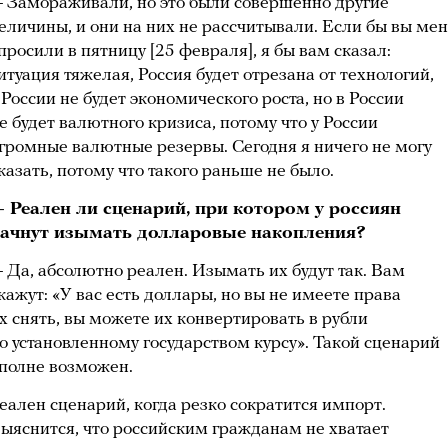
 Замораживали, но это были совершенно другие
еличины, и они на них не рассчитывали. Если бы вы ме
просили в пятницу [25 февраля], я бы вам сказал:
итуация тяжелая, Россия будет отрезана от технологий,
 России не будет экономического роста, но в России
е будет валютного кризиса, потому что у России
громные валютные резервы. Сегодня я ничего не могу
казать, потому что такого раньше не было.
 Реален ли сценарий, при котором у россиян
ачнут изымать долларовые накопления?
 Да, абсолютно реален. Изымать их будут так. Вам
кажут: «У вас есть доллары, но вы не имеете права
х снять, вы можете их конвертировать в рубли
о установленному государством курсу». Такой сценарий
полне возможен.
еален сценарий, когда резко сократится импорт.
ыяснится, что российским гражданам не хватает