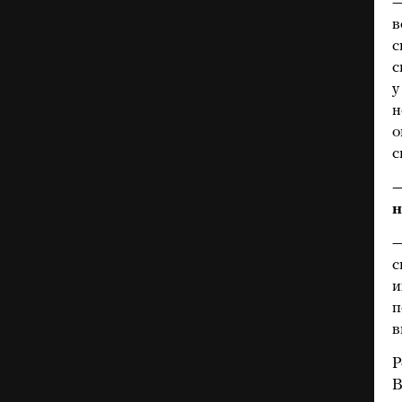
—
в
с
с
у
н
о
с
—
н
—
с
и
п
в
Р
В