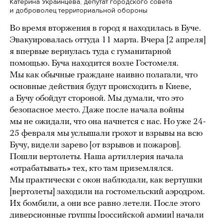
Катерина Украинцева, депутат городского совета
и доброволец территориальной обороны
Во время вторжения в город я находилась в Буче.
Эвакуировалась оттуда 11 марта. Вчера [2 апреля]
я впервые вернулась туда с гуманитарной
помощью. Буча находится возле Гостомеля.
Мы как обычные граждане наивно полагали, что
основные действия будут происходить в Киеве,
а Бучу обойдут стороной. Мы думали, что это
безопасное место. Даже после начала войны
мы не ожидали, что она начнется с нас. Но уже 24-
25 февраля мы услышали грохот и взрывы на всю
Бучу, видели зарево [от взрывов и пожаров].
Пошли вертолеты. Наша артиллерия начала
«отрабатывать» тех, кто там приземлялся.
Мы практически с окон наблюдали, как вертушки
[вертолеты] заходили на гостомельский аэродром.
Их бомбили, а они все равно летели. После этого
диверсионные группы [российской армии] начали