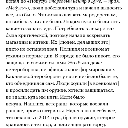
попал по «Новусу» (
торговый центр в Буче, — прим.
«Медузы»
), люди побежали туда и начали выносить
все, что было. Это можно назвать мародерством,
но выбора у них не было. Людям нужны были хоть
какие-то запасы еды. Потребность в лекарствах
была критической, поэтому начали вскрывать
магазины и аптеки. Их [людей, делавших это]
никто не останавливал. Полиция и военкомат
уехали в первые дни. В городе не было никого, его
защищали своими силами. Это была даже
не тероборона, не официальное формирование.
Как таковой теробороны у нас и не было: были те,
кто объединился сам. Люди ходили [в военкомат]
и просили дать им оружие, хотели защищаться,
не знали, куда им идти. Идти было
некуда. Нашлись ветераны, которые воевали
раньше, просто патриоты. Надевали на себя все,
что осталось с 2014 года, брали оружие, которое
хранилось с тех пор, и шли защищать город.