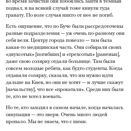
во время зачистки они побоялись зайти в темный
подвал, и на всякий случай тоже кинули туда
гранату. По воле случая никто от нее не погиб.
Есть ощущение, что по Буче были рассредоточены
разные подразделения — уж очень по-разному они
себя вели. Центру города повезло — там была
какая-то медицинская часть. Они собирали своих
«двухсотых» [погибших] и «трехсотых» [раненых],
даже свою солярку отдали больнице. Там были
совсем молодые ребята, как будто студенты. Когда
отдавали солярку, сказали, что им нужно идти
дальше на Киев, но они не хотят — и лучше скажут
[начальству], что все «прокатали». Среди них были
те, кто не хотел воевать.
Но те, кто заходил в самом начале, когда началась
оккупация — это звери. Очень много людей
пропало. Мы не знаем, что с ними.