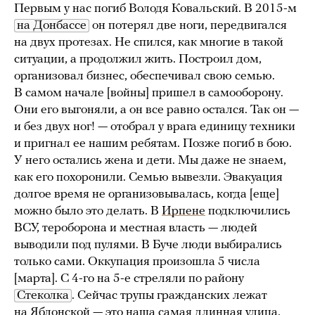
Первым у нас погиб Володя Ковальский. В 2015-м
на Донбассе
он потерял две ноги, передвигался
на двух протезах. Не спился, как многие в такой
ситуации, а продолжил жить. Построил дом,
организовал бизнес, обеспечивал свою семью.
В самом начале [войны] пришел в самооборону.
Они его выгоняли, а он все равно остался. Так он —
и без двух ног! — отобрал у врага единицу техники
и пригнал ее нашим ребятам. Позже погиб в бою.
У него остались жена и дети. Мы даже не знаем,
как его похоронили. Семью вывезли. Эвакуация
долгое время не организовывалась, когда [еще]
можно было это делать. В
Ирпене
подключились
ВСУ, тероборона и местная власть — людей
выводили под пулями. В Буче люди выбирались
только сами. Оккупация произошла 5 числа
[марта]. С 4-го на 5-е стреляли по району
Стеколка
. Сейчас трупы гражданских лежат
на Яблонской — это наша самая длинная улица,