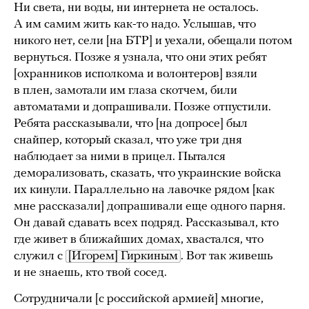
Ни света, ни воды, ни интернета не осталось.
А им самим жить как-то надо. Услышав, что
никого нет, сели [на БТР] и уехали, обещали потом
вернуться. Позже я узнала, что они этих ребят
[охранников исполкома и волонтеров] взяли
в плен, замотали им глаза скотчем, били
автоматами и допрашивали. Позже отпустили.
Ребята рассказывали, что [на допросе] был
снайпер, который сказал, что уже три дня
наблюдает за ними в прицел. Пытался
деморализовать, сказать, что украинские войска
их кинули. Параллельно на лавочке рядом [как
мне рассказали] допрашивали еще одного парня.
Он давай сдавать всех подряд. Рассказывал, кто
где живет в ближайших домах, хвастался, что
служил с
[Игорем] Гиркиным
. Вот так живешь
и не знаешь, кто твой сосед.
Сотрудничали [с российской армией] многие,