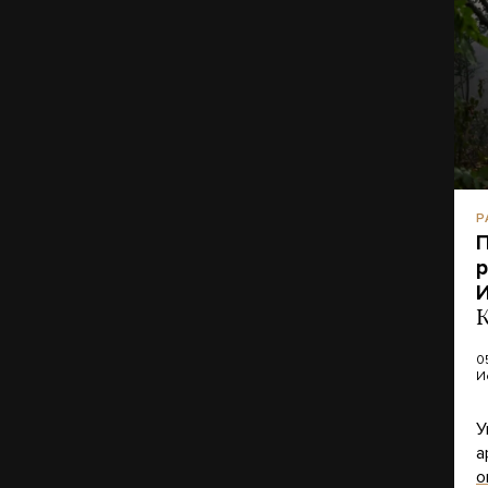
Р
П
р
И
К
0
И
У
а
о