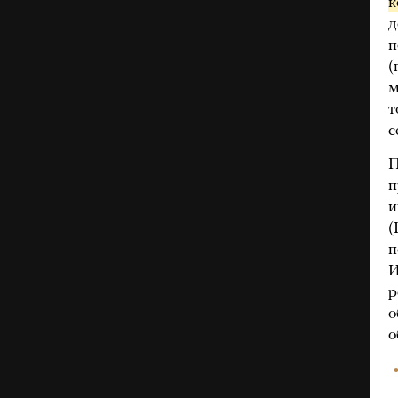
к
д
п
(
м
т
с
П
п
и
(
п
И
р
о
о