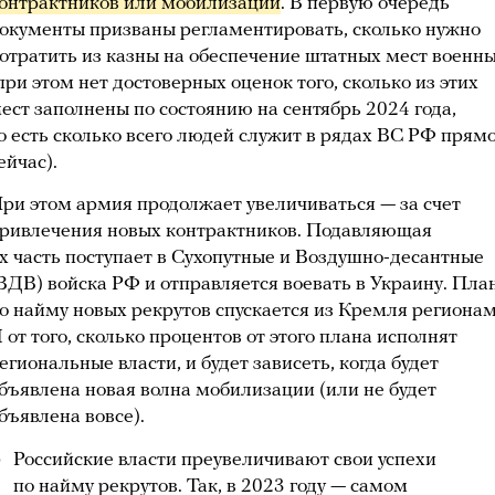
онтрактников или мобилизации
. В первую очередь
окументы призваны регламентировать, сколько нужно
отратить из казны на обеспечение штатных мест военн
при этом нет достоверных оценок того, сколько из этих
ест заполнены по состоянию на сентябрь 2024 года,
о есть сколько всего людей служит в рядах ВС РФ прям
ейчас).
ри этом армия продолжает увеличиваться — за счет
ривлечения новых контрактников. Подавляющая
х часть поступает в Сухопутные и Воздушно-десантные
ВДВ) войска РФ и отправляется воевать в Украину. Пла
о найму новых рекрутов спускается из Кремля регионам
 от того, сколько процентов от этого плана исполнят
егиональные власти, и будет зависеть, когда будет
бъявлена новая волна мобилизации (или не будет
бъявлена вовсе).
Российские власти преувеличивают свои успехи
по найму рекрутов. Так, в 2023 году — самом