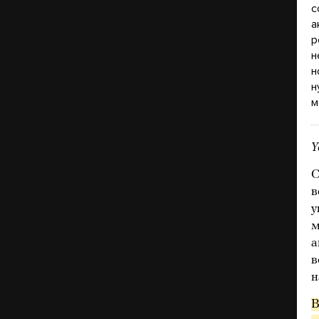
с
а
р
н
н
н
м
Y
С
в
у
м
а
в
н
В