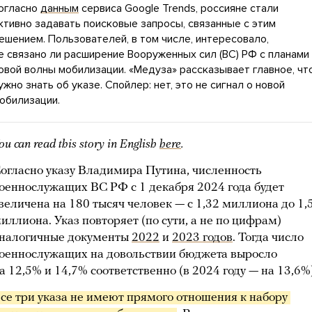
огласно
данным
сервиса Google Trends, россияне стали
ктивно задавать поисковые запросы, связанные с этим
ешением. Пользователей, в том числе, интересовало,
е связано ли расширение Вооруженных сил (ВС) РФ с планами
овой волны мобилизации. «Медуза» рассказывает главное, чт
ужно знать об указе. Спойлер: нет, это не сигнал о новой
обилизации.
ou can read this story in English
here
.
огласно указу Владимира Путина, численность
оеннослужащих ВС РФ с 1 декабря 2024 года будет
величена на 180 тысяч человек — с 1,32 миллиона до 1,
иллиона. Указ повторяет (по сути, а не по цифрам)
налогичные документы
2022
и
2023 годов
. Тогда число
оеннослужащих на довольствии бюджета выросло
а 12,5% и 14,7% соответственно (в 2024 году — на 13,6%)
се три указа не имеют прямого отношения к набору 