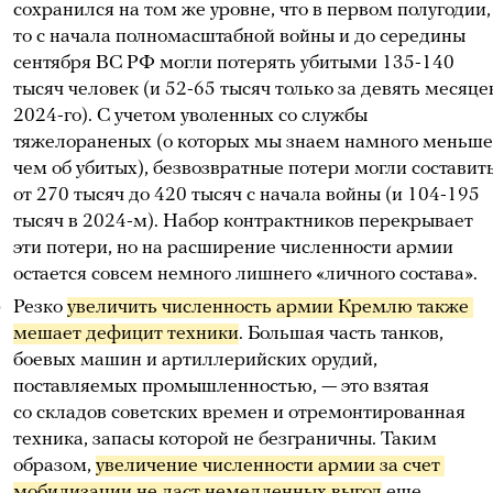
сохранился на том же уровне, что в первом полугодии,
то с начала полномасштабной войны и до середины
сентября ВС РФ могли потерять убитыми 135-140
тысяч человек (и 52-65 тысяч только за девять месяце
2024-го). С учетом уволенных со службы
тяжелораненых (о которых мы знаем намного меньше
чем об убитых), безвозвратные потери могли составит
от 270 тысяч до 420 тысяч с начала войны (и 104-195
тысяч в 2024-м). Набор контрактников перекрывает
эти потери, но на расширение численности армии
остается совсем немного лишнего «личного состава».
Резко
увеличить численность армии Кремлю также 
мешает дефицит техники
. Большая часть танков,
боевых машин и артиллерийских орудий,
поставляемых промышленностью, — это взятая
со складов советских времен и отремонтированная
техника, запасы которой не безграничны. Таким
образом,
увеличение численности армии за счет 
мобилизации не даст немедленных выгод
еще