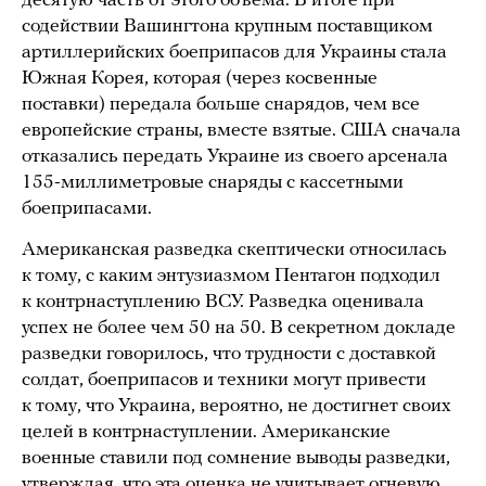
десятую часть от этого объема. В итоге при
содействии Вашингтона крупным поставщиком
артиллерийских боеприпасов для Украины стала
Южная Корея, которая (через косвенные
поставки) передала больше снарядов, чем все
европейские страны, вместе взятые. США сначала
отказались передать Украине из своего арсенала
155-миллиметровые снаряды с кассетными
боеприпасами.
Американская разведка скептически относилась
к тому, с каким энтузиазмом Пентагон подходил
к контрнаступлению ВСУ. Разведка оценивала
успех не более чем 50 на 50. В секретном докладе
разведки говорилось, что трудности с доставкой
солдат, боеприпасов и техники могут привести
к тому, что Украина, вероятно, не достигнет своих
целей в контрнаступлении. Американские
военные ставили под сомнение выводы разведки,
утверждая, что эта оценка не учитывает огневую