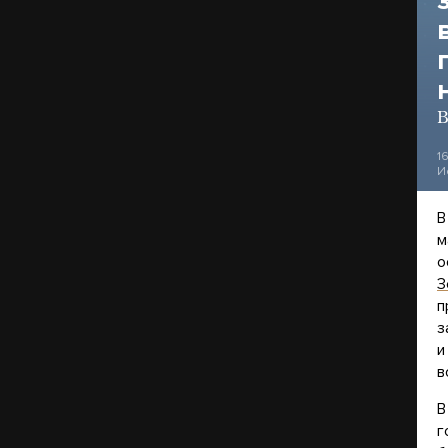
В
1
И
В
м
о
З
п
з
и
в
В
г