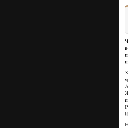
Ч
в
п
н
Х
у
А
Ж
п
Р
И
Н