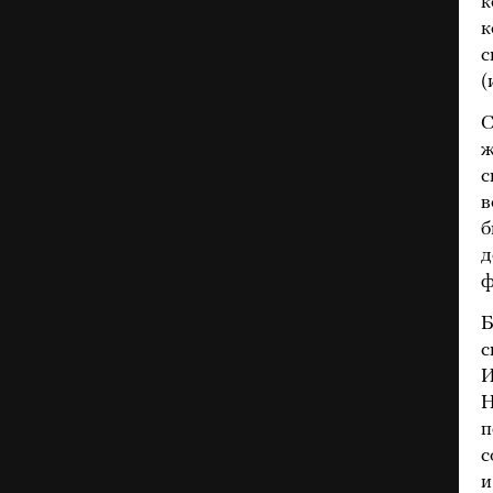
к
к
с
(
С
ж
с
в
б
д
ф
Б
с
И
Н
п
с
и