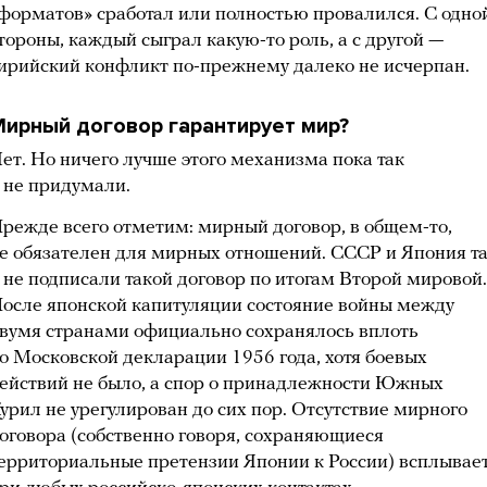
форматов» сработал или полностью провалился. С одно
тороны, каждый сыграл какую-то роль, а с другой —
ирийский конфликт по-прежнему далеко не исчерпан.
ирный договор гарантирует мир?
ет. Но ничего лучше этого механизма пока так
 не придумали.
режде всего отметим: мирный договор, в общем-то,
е обязателен для мирных отношений. СССР и Япония т
 не подписали такой договор по итогам Второй мировой.
осле японской капитуляции состояние войны между
вумя странами официально сохранялось вплоть
о Московской декларации 1956 года, хотя боевых
ействий не было, а спор о принадлежности Южных
урил не урегулирован до сих пор. Отсутствие мирного
оговора (собственно говоря, сохраняющиеся
ерриториальные претензии Японии к России) всплывае