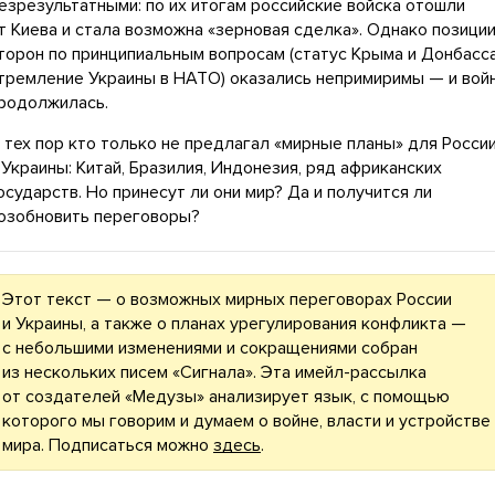
езрезультатными: по их итогам российские войска отошли
т Киева и стала возможна «зерновая сделка». Однако позици
торон по принципиальным вопросам (статус Крыма и Донбасса
тремление Украины в НАТО) оказались непримиримы — и вой
родолжилась.
 тех пор кто только не предлагал «мирные планы» для Росси
 Украины: Китай, Бразилия, Индонезия, ряд африканских
осударств. Но принесут ли они мир? Да и получится ли
озобновить переговоры?
Этот текст — о возможных мирных переговорах России
и Украины, а также о планах урегулирования конфликта —
с небольшими изменениями и сокращениями собран
из нескольких писем «Сигнала». Эта имейл-рассылка
от создателей «Медузы» анализирует язык, с помощью
которого мы говорим и думаем о войне, власти и устройстве
мира. Подписаться можно
здесь
.