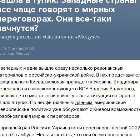
все чаще говорят о мирных
переговорах. Они все-таки
начнутся?
ыпуск рассылки «Сигнал» на «Медузе»
6:29, 7 ноябрь 2023
сточник:
Meduza
 западных медиа вышло сразу несколько резонансных
атериалов о российско-украинской войне. В них представите
фициального Киева, включая президента Украины
Владимира
еленского
и главнокомандующего ВСУ
Валерия Залужного
,
ризнают, что мир от этой войны устал, а ситуация на фронте
ашла в тупик. По неофициальным
данным
, американские
 европейские политики уже обсуждают с Киевом возможност
озобновления мирных переговоров.
 прошлый раз Россия и Украина вели переговоры весной 202
ода в Стамбуле. Нельзя сказать, что они были совершенно