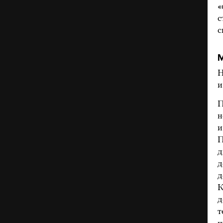
«
с
с
М
Н
и
П
н
и
П
д
д
д
К
д
т