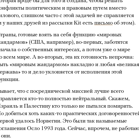
оторая вроде бы для того и создана, чтобы решать
онфликты политическим и правовым путем вместо
илового, слишком часто с этой задачей не справляется
и у наших друзей из рассылки Kit есть
письмо
об этом).
траны, готовые взять на себя функцию «мировых
андармов» (США, например), во-первых, заботятся
начала о собственных интересах, а потом уже о мире
о всем мире. А во-вторых, эта их готовность непрочна:
ыть «мировым жандармом» накладно и любая «велика
ержава» то и дело уклоняется от исполнения этой
ункции.
ывает, что с посреднической миссией лучше всего
правляется кто-то полностью нейтральный. Скажем,
зраиль и Палестину кто только не пытался помирить.
о добиться хоть каких-то практических договоренносте
ервой удалось Норвегии. Это были так называемые
оглашения Осло 1993 года. Сейчас, впрочем, не работа
 они.