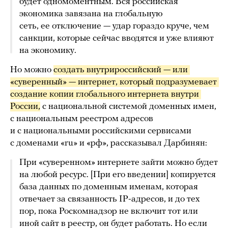
будет одномоментным. Вся российская
экономика завязана на глобальную
сеть, ее отключение — удар гораздо круче, чем
санкции, которые сейчас вводятся и уже влияют
на экономику.
Но можно
создать внутрироссийский — или 
«суверенный» — интернет, который подразумевает 
создание копии глобального интернета внутри 
России,
с национальной системой доменных имен,
с национальным реестром адресов
и с национальными российскими сервисами
с доменами «ru» и «рф», рассказывал Дарбинян:
При «суверенном» интернете зайти можно будет
на любой ресурс. [При его введении] копируется
база данных по доменным именам, которая
отвечает за связанность IP-адресов, и до тех
пор, пока Роскомнадзор не включит тот или
иной сайт в реестр, он будет работать. Но если