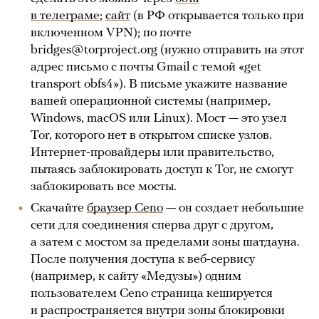
в телеграме
;
сайт
(в РФ открывается только при
включенном VPN); по почте
bridges@torproject.org (нужно отправить на этот
адрес письмо с почты Gmail с темой «get
transport obfs4»). В письме укажите название
вашей операционной системы (например,
Windows, macOS или Linux). Мост — это узел
Tor, которого нет в открытом списке узлов.
Интернет-провайдеры или правительство,
пытаясь заблокировать доступ к Tor, не смогут
заблокировать все мосты.
Скачайте
браузер Ceno
— он создает небольшие
сети для соединения сперва друг с другом,
а затем с мостом за пределами зоны шатдауна.
После получения доступа к веб-сервису
(например, к сайту «Медузы») одним
пользователем Ceno страница кешируется
и распространяется внутри зоны блокировки