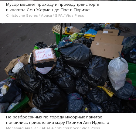
Мусор мешает проходу и проезду транспорта
в квартал Сен-Жермен-де-Пре в Париже
Christophe Geyres / Abaca / SIPA / Vida Press
На разбросанных по городу мусорных пакетах
появились приветствия мэру Парижа Анн Идальго
Morissard Aurelien / ABACA / Shutterstock / Vida Press