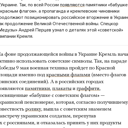
 Украине. Так, по всей России
появляются
памятники «бабушке
 красным флагом», а пропаганда и кремлевские чиновники
родолжают позиционировать российское вторжение в Украин
ак продолжение Великой Отечественной войны. Спецкор
Медузы» Андрей Перцев узнал о деталях этой «советской»
ампании Кремля.
а фоне продолжающейся войны в Украине Кремль нач
ктивно использовать советские символы. Так, на параде
обеды 9 мая военная техника пройдет по Красной
лощади именно под
красными флагами
(вместо флагов
оинских соединений). А в российских городах
оявляются
памятники
,
плакаты
и
граффити
,
освященные «бабушке с советским флагом» —
краинской пенсионерке, которая, согласно получившему
звестность
ролику
, вышла с советским знаменем
австречу украинским солдатам, перепутав
х с россиянами, и отказалась принять у них продукты