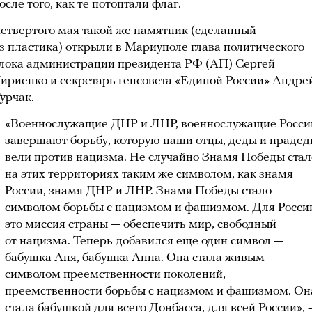
осле того, как те потоптали флаг.
етвертого мая такой же памятник (сделанный
з пластика)
открыли
в Мариуполе глава политического
лока администрации президента РФ (АП) Сергей
ириенко и секретарь генсовета «Единой России» Андре
урчак.
«Военнослужащие ДНР и ЛНР, военнослужащие Росси
завершают борьбу, которую наши отцы, деды и праде
вели против нацизма. Не случайно Знамя Победы стал
на этих территориях таким же символом, как знамя
России, знамя ДНР и ЛНР. Знамя Победы стало
символом борьбы с нацизмом и фашизмом. Для Росси
это миссия страны — обеспечить мир, свободный
от нацизма. Теперь добавился еще один символ —
бабушка Аня, бабушка Анна. Она стала живым
символом преемственности поколений,
преемственности борьбы с нацизмом и фашизмом. Он
стала бабушкой для всего Донбасса, для всей России», 