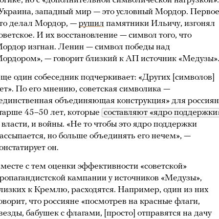
огике, но с «дополнительной символической нагрузкой».
Украина, западный мир — это условный Мордор. Первое
то делал Мордор, —
рушил
памятники Ильичу, изгонял
оветское. И их восстановление — символ того, что
ордор изгнан. Ленин — символ победы над
ордором», — говорит близкий к АП источник «Медузы»
ще один собеседник подчеркивает: «Других [символов]
ет». По его мнению, советская символика —
единственная объединяющая конструкция» для россиян
тарше 45–50 лет, которые
составляют «ядро поддержки
 власти, и войны. «Не то чтобы это ядро поддержки
ассыпается, но больше объединять его нечем», —
онстатирует он.
месте с тем оценки эффективности «советской»
ропагандистской кампании у источников «Медузы»,
лизких к Кремлю, расходятся. Например, один из них
оворит, что россияне «посмотрев на красные флаги,
везды, бабушек с флагами, [просто] отправятся на дачу