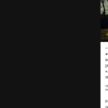
И
«
в
р
«
п
1
И
Р
с