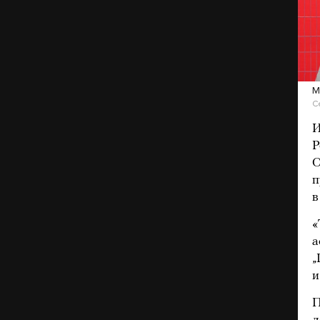
М
С
И
Р
О
п
в
«
а
„
и
П