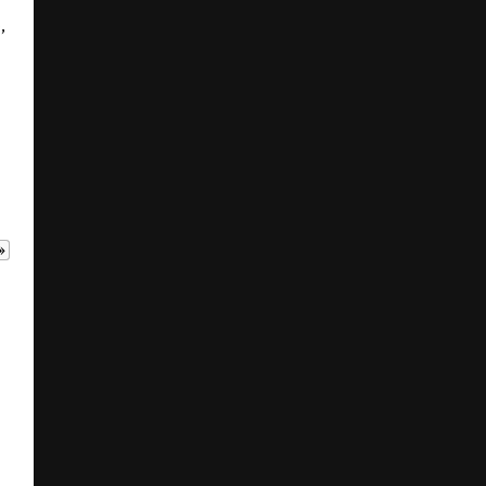
,
.
»