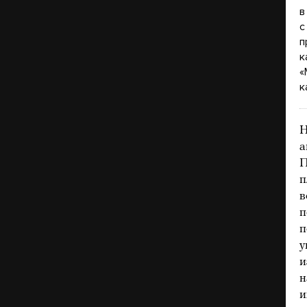
в
с
п
к
«
к
Н
а
П
п
в
п
п
у
и
н
и