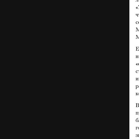
л
«
ч
с
М
М
Е
н
«
с
и
р
к
В
п
б
г
з