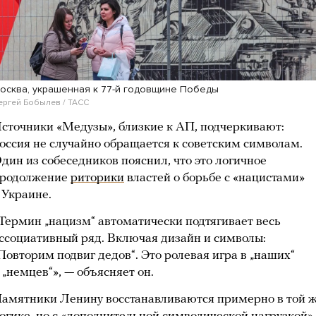
осква, украшенная к 77-й годовщине Победы
ергей Бобылев / ТАСС
сточники «Медузы», близкие к АП, подчеркивают:
оссия не случайно обращается к советским символам.
дин из собеседников пояснил, что это логичное
родолжение
риторики
властей о борьбе с «нацистами»
 Украине.
Термин „нацизм“ автоматически подтягивает весь
ссоциативный ряд. Включая дизайн и символы:
Повторим подвиг дедов“. Это ролевая игра в „наших“
 „немцев“», — объясняет он.
амятники Ленину восстанавливаются примерно в той 