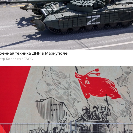
оенная техника ДНР в Мариуполе
етр Ковалев / ТАСС