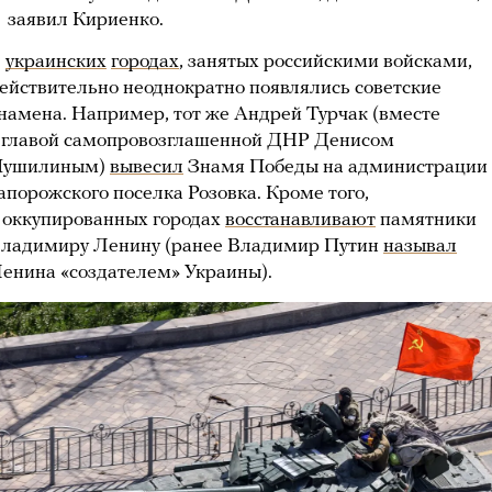
заявил Кириенко.
В
украинских
городах
, занятых российскими войсками,
ействительно неоднократно появлялись советские
намена. Например, тот же Андрей Турчак (вместе
 главой самопровозглашенной ДНР Денисом
Пушилиным)
вывесил
Знамя Победы на администрации
апорожского поселка Розовка. Кроме того,
 оккупированных городах
восстанавливают
памятники
ладимиру Ленину (ранее Владимир Путин
называл
енина «создателем» Украины).