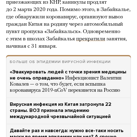
приезжающих из КНР, каникулы продлят
до 2 марта 2020 года. Помимо этого, в Забайкалье,
где обнаружили коронавирус, организуют вывоз
граждан Китая на родину через автомобильный
пункт пропуска «Забайкальск». Одновременно
с этим в школах Забайкалья
прекратили
занятия,
начиная с 31 января.
БОЛЬШЕ ОБ ЭПИДЕМИИ ВИРУСНОЙ ИНФЕКЦИИ
«Эвакуировать людей с точки зрения медицины
не очень оправданно»
Инфекционист Валентин
Ковалев — о том, что будет, если вспышка
коронавируса 2019-nCoV перекинется на Россию
Вирусная инфекция из Китая затронула 22
страны. ВОЗ признала эпидемию
международной чрезвычайной ситуацией
Давайте раз и навсегда: нужно все-таки носить
маски во время эпидемии или нет? А срочно