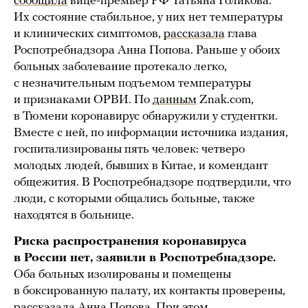
сообщила
вице-премьер РФ Татьяна Голикова.
Их состояние стабильное, у них нет температуры
и клинических симптомов,
рассказала
глава
Роспотребнадзора Анна Попова. Раньше у обоих
больных заболевание протекало легко,
с незначительным подъемом температуры
и признаками ОРВИ. По
данным
Znak.com,
в Тюмени коронавирус обнаружили у студентки.
Вместе с ней, по информации источника издания,
госпитализированы пять человек: четверо
молодых людей, бывших в Китае, и комендант
общежития. В Роспотребнадзоре подтвердили, что
люди, с которыми общались больные, также
находятся в больнице.
Риска распространения коронавируса
в России нет, заявили в Роспотребнадзоре.
Оба больных изолированы и помещены
в боксированную палату, их контакты проверены,
рассказала Анна Попова. При этом