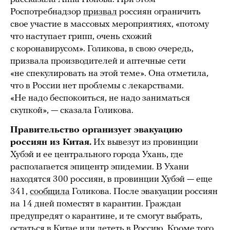
Роспотребнадзор
призвал
россиян ограничить
свое участие в массовых мероприятиях, «потому
что наступает грипп, очень схожий
с коронавирусом». Голикова, в свою очередь,
призвала производителей и аптечные сети
«не спекулировать на этой теме». Она отметила,
что в России нет проблемы с лекарствами.
«Не надо беспокоиться, не надо заниматься
скупкой», — сказала Голикова.
Правительство организует эвакуацию
россиян из Китая.
Их вывезут из провинции
Хубэй и ее центрального города Ухань, где
располагается эпицентр эпидемии. В Ухани
находятся 300 россиян, в провинции Хубэй — еще
341,
сообщила
Голикова. После эвакуации россиян
на 14 дней поместят в карантин. Граждан
предупредят о карантине, и те смогут выбрать,
остаться в Китае или лететь в Россию. Кроме того,