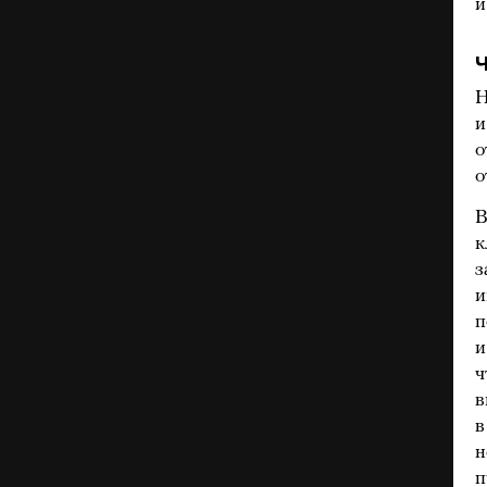
и
Ч
Н
и
о
о
В
к
з
и
п
и
ч
в
в
н
п