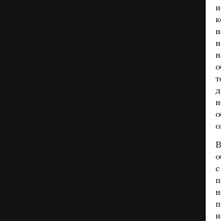
и
к
н
н
н
о
т
д
н
о
о
В
о
с
п
н
п
н