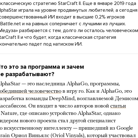
 классическую стратегию StarCraft II. Еще в январе 2019 года
lphaStar играла на уровне продвинутых любителей, а сегодня
совершенствованный ИИ входит в высшие 0,2% игроков
 Battle.net и на равных соперничает с лучшими из лучших.
Медуза» разбирается с тем, долго ли осталось человеческо
tarCraft II и что будет, когда классическая стратегия
кончательно падет под натиском ИИ.
то это за программа и зачем
е разрабатывают?
lphaStar — это наследница AlphaGo, программы,
обедившей человечество
в игру го. Как и AlphaGo, это
азработка команды DeepMind, возглавляемой Демисо
ассабисом. Он входит в число авторов новой
статьи
 Nature, где описано устройство AlphaStar, однако
идером нового проекта стал другой специалист
о искусственному интеллекту — пришедший из Google
rain Ориол Виньялс (Oriol Vinyals), который участвовал