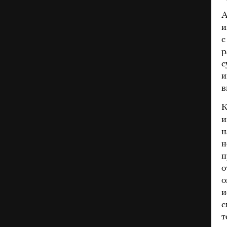
А
и
с
р
с
и
в
К
и
н
н
п
о
о
и
с
т