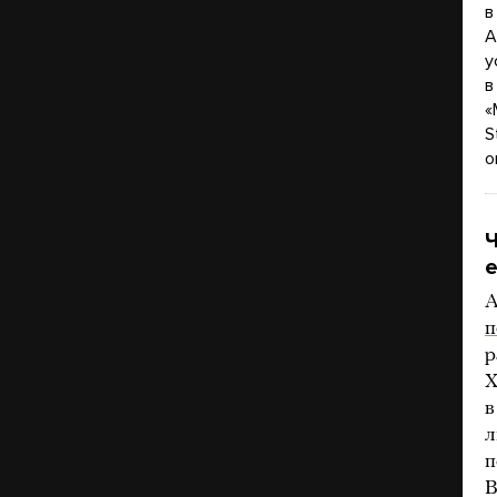
в
A
у
в
«
S
о
Ч
е
A
п
р
Х
в
л
п
B