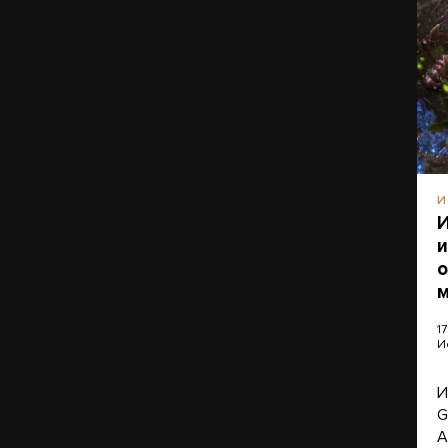
И
И
и
о
м
17
И
И
G
A