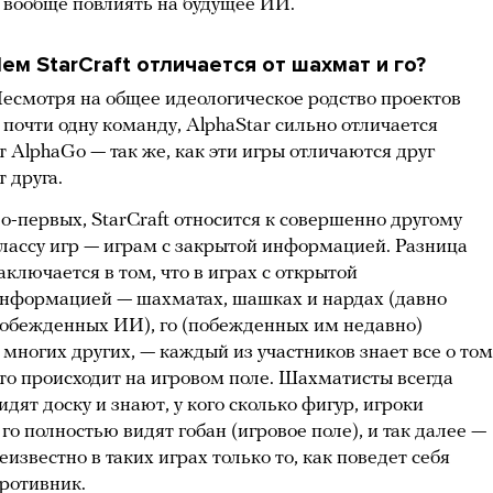
 вообще повлиять на будущее ИИ.
ем StarCraft отличается от шахмат и го?
есмотря на общее идеологическое родство проектов
 почти одну команду, AlphaStar сильно отличается
т AlphaGo — так же, как эти игры отличаются друг
т друга.
о-первых, StarCraft относится к совершенно другому
лассу игр — играм с закрытой информацией. Разница
аключается в том, что в играх с открытой
нформацией — шахматах, шашках и нардах (давно
обежденных ИИ), го (побежденных им недавно)
 многих других, — каждый из участников знает все о том
то происходит на игровом поле. Шахматисты всегда
идят доску и знают, у кого сколько фигур, игроки
 го полностью видят гобан (игровое поле), и так далее —
еизвестно в таких играх только то, как поведет себя
ротивник.