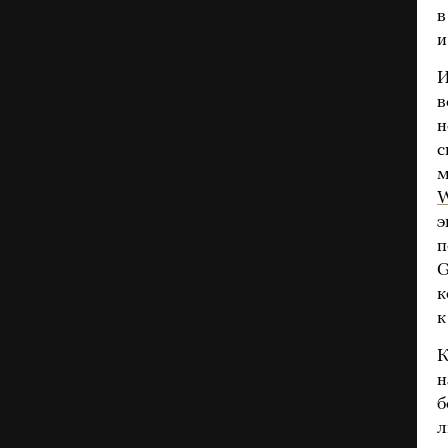
в
и
И
в
н
с
м
W
э
п
G
к
к
К
н
б
л