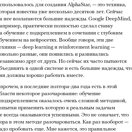
спользовалось для создания AlphaStar, — это техника,
оторая известна уже несколько десятков лет. Сейчас
а нее возлагаются большие надежды. Google DeepMind,
апример, практически полностью сделал ставку
а обучение с подкреплением в сочетании с глубоким
бучением на нейросетях. Вообще говоря, эти две
ехники — deep learning и reinforcement learning —
овольно разные, они появились и развивались
езависимо друг от друга. Но сейчас их часто пытаются
бъединять в одной системе и есть большие надежды, чт
ни должны хорошо работать вместе.
прочем, в последние полтора-два года есть в этой
бласти некоторое разочарование: обучение
 подкреплением оказалось очень сложной методикой,
опытки применить которую к реальным задачам
е всегда оказываются успешными. Это не означает, что
ора в этом методе разочароваться. Как раз наоборот —
адо пробовать еще. Мне кажется, это правильное