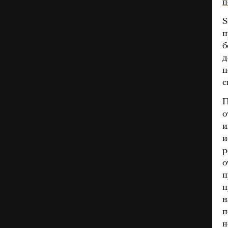
п
S
п
б
д
п
с
П
о
и
и
р
о
п
п
н
п
н