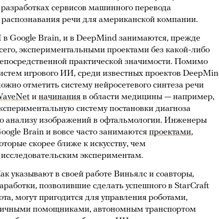
 разработках сервисов машинного перевода
 распознавания речи для американской компании.
 в Google Brain, и в DeepMind занимаются, прежде
сего, экспериментальными проектами без какой-либо
епосредственной практической значимости. Помимо
истем игрового ИИ, среди известных проектов DeepMi
ожно отметить систему нейросетевого синтеза речи
aveNet
и
начинания
в области медицины — например,
кспериментальную систему постановки диагноза
о анализу изображений в офтальмологии. Инженеры
oogle Brain и вовсе часто занимаются
проектами
,
оторые скорее ближе к искусству, чем
 исследовательским экспериментам.
ак указывают в своей работе Виньялс и соавторы,
аработки, позволившие сделать успешного в StarCraft
ота, могут пригодится для управления роботами,
ичными помощниками, автономным транспортом