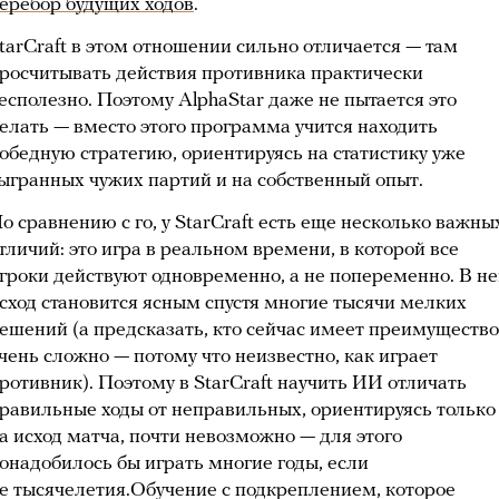
еребор будущих ходов
.
tarCraft в этом отношении сильно отличается — там
росчитывать действия противника практически
есполезно. Поэтому AlphaStar даже не пытается это
елать — вместо этого программа учится находить
обедную стратегию, ориентируясь на статистику уже
ыгранных чужих партий и на собственный опыт.
о сравнению с го, у StarCraft есть еще несколько важны
тличий: это игра в реальном времени, в которой все
гроки действуют одновременно, а не попеременно. В н
сход становится ясным спустя многие тысячи мелких
ешений (а предсказать, кто сейчас имеет преимущество
чень сложно — потому что неизвестно, как играет
ротивник). Поэтому в StarCraft научить ИИ отличать
равильные ходы от неправильных, ориентируясь только
а исход матча, почти невозможно — для этого
онадобилось бы играть многие годы, если
е тысячелетия.Обучение с подкреплением, которое