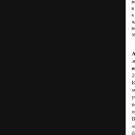
в
в
к
а
в
У
А
л
в
2
К
м
у
в
п
В
з
б