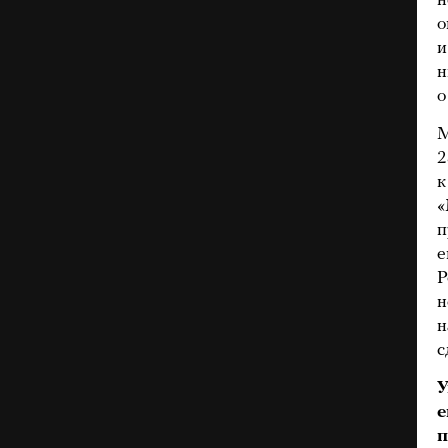
н
о
и
н
о
М
2
к
«
п
е
Р
н
н
с
У
е
п