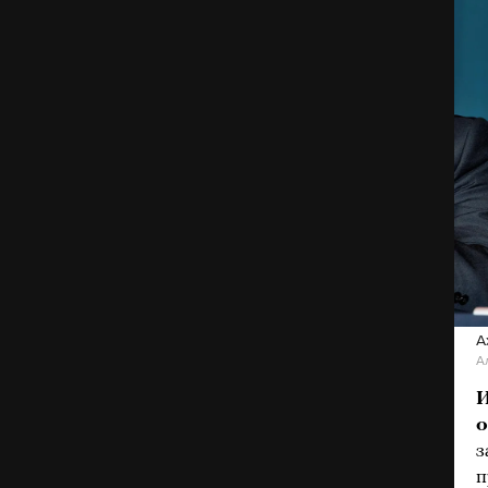
А
А
И
о
з
п