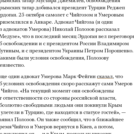
рымских татар Мустафа Джемилев, освобождения
рымских татар добивался президент Турции Реджеп
рдоган. 25 октября самолет с Чийгозом и Умеровым
риземлился в Анкаре. Адвокат Чийгоза (и один
з адвокатов Умерова) Николай Полозов рассказал
Медузе», что в последний месяц Эрдоган вел переговор
б освобождении и с президентом России Владимиром
утиным, и с президентом Украины Петром Порошенко.
акими были условия освобождения, Полозову
еизвестно.
ще один адвокат Умерова Марк Фейгин
сказал
, что
б условиях освобождения скоро расскажут сами Умеров
 Чийгоз. «На текущий момент они освобождены
т ответственности со стороны российской власти,
бсолютно свободными людьми они покинули Крым
 улетели в Турцию, где находятся в статусе гостей», —
аявил Полозов. Он также сообщил, что в ближайшее
ремя Чийгоз и Умеров вернутся в Киев, а потом,