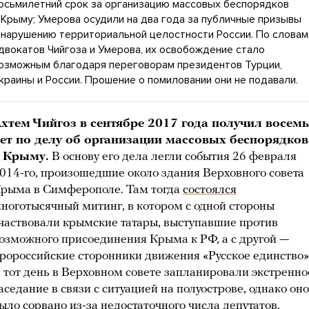
осьмилетний срок за организацию массовых беспорядков
 Крыму; Умерова осудили на два года за публичные призывы
 нарушению территориальной целостности России. По словам
двокатов Чийгоза и Умерова, их освобождение стало
озможным благодаря переговорам президентов Турции,
краины и России. Прошение о помиловании они не подавали.
хтем Чийгоз в сентябре 2017 года получил восемь
ет по делу об организации массовых беспорядков
 Крыму.
В основу его дела легли события 26 февраля
014-го, произошедшие около здания Верховного совета
рыма в Симферополе. Там тогда
состоялся
ноготысячный митинг, в котором с одной стороны
частвовали крымские татары, выступавшие против
озможного присоединения Крыма к РФ, а с другой —
ророссийские сторонники движения «Русское единство»
 тот день в Верховном совете запланировали экстренно
аседание в связи с ситуацией на полуострове, однако оно
ыло сорвано из-за недостаточного числа депутатов.