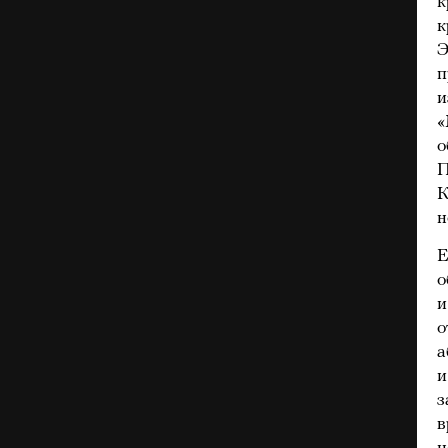
к
к
Э
п
и
«
о
П
К
н
Е
о
и
о
а
и
з
в