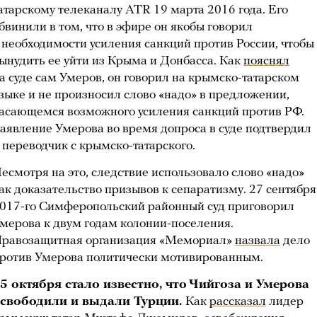
атарскому телеканалу ATR 19 марта 2016 года. Его
бвинили в том, что в эфире он якобы говорил
 необходимости усиления санкций против России, чтобы
ынудить ее уйти из Крыма и Донбасса. Как
пояснял
а суде сам Умеров, он говорил на крымско-татарском
зыке и не произносил слово «надо» в предложении,
асающемся возможного усиления санкций против РФ.
аявление Умерова во время допроса в суде подтвердил
 переводчик с крымско-татарского.
есмотря на это, следствие использовало слово «надо»
ак доказательство призывов к сепаратизму. 27 сентября
017-го Симферопольский районный суд приговорил
мерова к двум годам колонии-поселения.
равозащитная организация «Мемориал»
назвала
дело
ротив Умерова политически мотивированным.
5 октября стало известно, что Чийгоза и Умерова
свободили и выдали Турции.
Как
рассказал
лидер