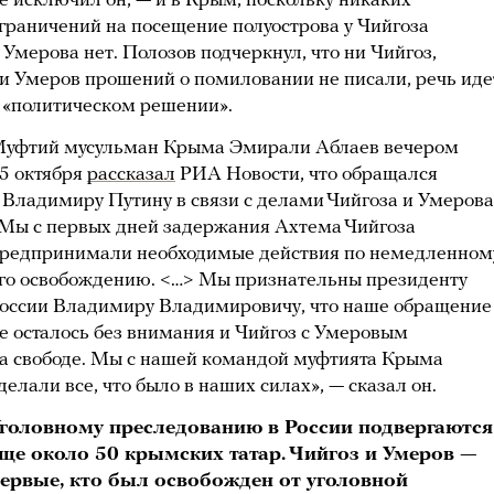
е исключил он, — и в Крым, поскольку никаких
граничений на посещение полуострова у Чийгоза
 Умерова нет. Полозов подчеркнул, что ни Чийгоз,
и Умеров прошений о помиловании не писали, речь иде
 «политическом решении».
уфтий мусульман Крыма Эмирали Аблаев вечером
5 октября
рассказал
РИА Новости, что обращался
 Владимиру Путину в связи с делами Чийгоза и Умерова
Мы с первых дней задержания Ахтема Чийгоза
редпринимали необходимые действия по немедленном
го освобождению. <…> Мы признательны президенту
оссии Владимиру Владимировичу, что наше обращение
е осталось без внимания и Чийгоз с Умеровым
а свободе. Мы с нашей командой муфтията Крыма
делали все, что было в наших силах», — сказал он.
головному преследованию в России подвергаются
ще около 50 крымских татар. Чийгоз и Умеров —
ервые, кто был освобожден от уголовной