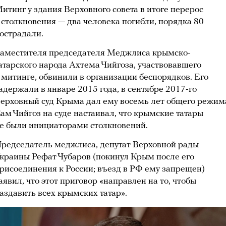
итинг у здания Верховного совета в итоге перерос
 столкновения — два человека погибли, порядка 80
острадали.
аместителя председателя Меджлиса крымско-
атарского народа Ахтема Чийгоза, участвовавшего
 митинге, обвинили в организации беспорядков. Его
адержали в январе 2015 года, в сентябре 2017-го
ерховный суд Крыма дал ему восемь лет общего режим
ам Чийгоз на суде настаивал, что крымские татары
е были инициаторами столкновений.
редседатель меджлиса, депутат Верховной рады
краины Рефат Чубаров (покинул Крым после его
рисоединения к России; въезд в РФ ему запрещен)
аявил, что этот приговор «направлен на то, чтобы
аздавить всех крымских татар».