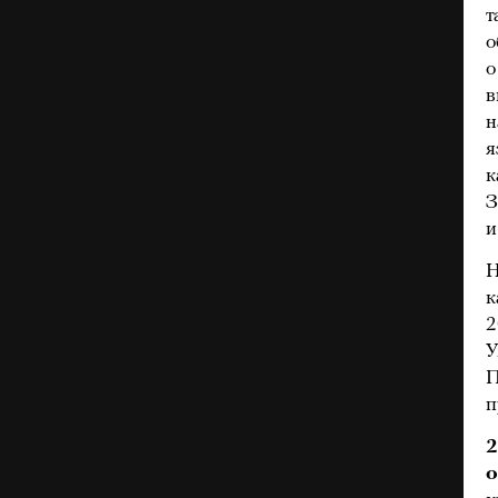
т
о
о
в
н
я
к
З
и
Н
к
2
У
П
п
2
о