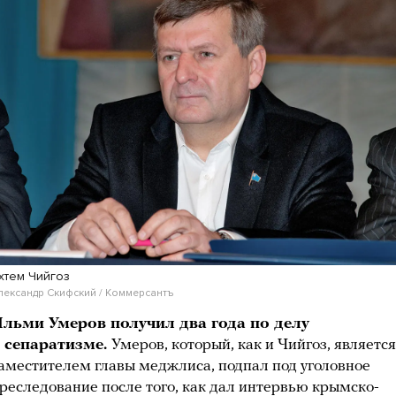
хтем Чийгоз
лександр Скифский / Коммерсантъ
льми Умеров получил два года по делу
 сепаратизме.
Умеров, который, как и Чийгоз, является
аместителем главы меджлиса, подпал под уголовное
реследование после того, как дал интервью крымско-