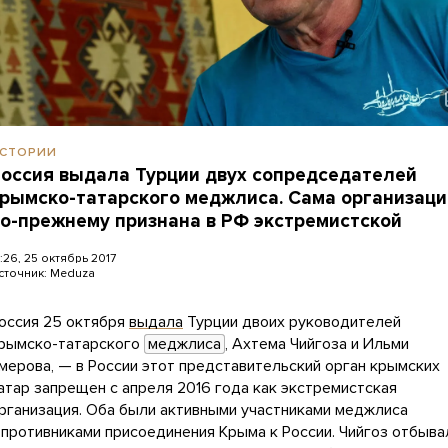
СТОРИИ
оссия выдала Турции двух сопредседателей
рымско-татарского меджлиса. Сама организаци
о-прежнему признана в РФ экстремистской
5:26, 25 октябрь 2017
сточник:
Meduza
оссия 25 октября
выдала
Турции двоих руководителей
рымско-татарского
меджлиса
, Ахтема Чийгоза и Ильми
мерова, — в России этот представительский орган крымских
атар запрещен с апреля 2016 года как экстремистская
рганизация. Оба были активными участниками меджлиса
 противниками присоединения Крыма к России. Чийгоз отбыва