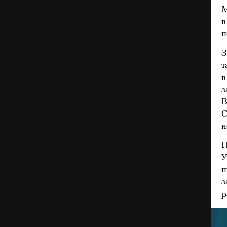
М
в
п
З
т
в
з
В
С
н
П
У
п
з
р