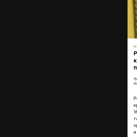
И
Р
к
п
1
И
Р
к
У
т
о
и