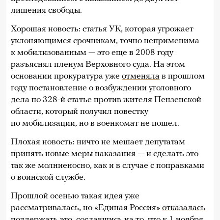
лишения свободы.
Хорошая новость: статья УК, которая угрожает
уклоняющимся срочникам, точно неприменима
к мобилизованным — это еще в 2008 году
разъяснял пленум Верховного суда. На этом
основании прокуратура уже
отменяла
в прошлом
году постановление о возбуждении уголовного
дела по 328-й статье против жителя Пензенской
области, который получил повестку
по мобилизации, но в военкомат не пошел.
Плохая новость: ничто не мешает депутатам
принять новые меры наказания — и сделать это
так же молниеносно, как и в случае с поправками
о воинской службе.
Прошлой осенью такая идея уже
рассматривалась, но «Единая Россия»
отказалась
поддержать
это, сославшись на то, что к 1 ноября